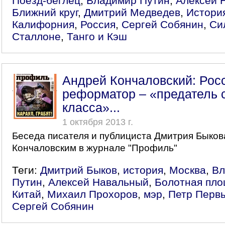
Поезд-беглец
,
Владимир Путин
,
Алексей 
Ближний круг
,
Дмитрий Медведев
,
Истори
Калифорния
,
Россия
,
Сергей Собянин
,
Си
Сталлоне
,
Танго и Кэш
Андрей Кончаловский: Рос
реформатор – «предатель 
класса»...
1 октября 2013 г.
Беседа писателя и публициста Дмитрия Быков
Кончаловским в журнале "Профиль"
Теги:
Дмитрий Быков
,
история
,
Москва
,
Вл
Путин
,
Алексей Навальный
,
Болотная пл
Китай
,
Михаил Прохоров
,
мэр
,
Петр Перв
Сергей Собянин