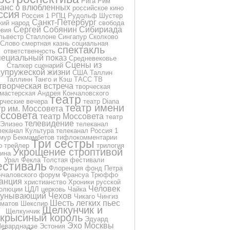
Рига
Рим
анс о влюбленных
российское кино
ссия
Россия 1
РПЦ
Рудольф Шустер
Санкт-Петербург
кий народ
свобода
Сергей Собянин
Сибириада
овия
львестр Сталлоне
Сингапур
Сколково
Слово
смертная казнь
социальная
спектакль
ответственность
пециальный показ
Средневековье
Сцены из
Сталкер
сценарий
супружеской жизни
США
Таллин
Таллинн
Танго и Кэш
ТАСС
ТВ
творческая встреча
творческая
мастерская Андрея Кончаловского
театр
рческие вечера
театр Diana
театр имени
тр им. Моссовета
ссовета
театр Моссовета
театр
телевидение
Элизео
телеканал
леканал Культура
телеканал Россия 1
мур Бекмамбетов
тифлокомментарии
Три сестры
о
трейлер
трилогия
Укрощение строптивой
ина
Урал
Фекла Толстая
фестивали
стиваль
Флоренция
фонд Петра
нчаловского
форум
Франсуа Трюффо
анция
христианство
Хроники русской
Человек
олюции
ЦДЛ
церковь
Чайка
еунывающий
Чехов
Чикаго
Чингиз
Шесть легких пьес
матов
Шекспир
Щелкунчик и
Щелкунчик
крысиный король
Эдуард
Эхо Москвы
еварднадзе
Эстония