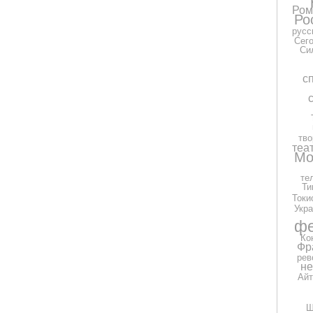
Ром
Ро
русс
Сег
Си
с
тво
теа
Мо
те
Ти
Токи
Укра
фе
Ко
Фр
рев
н
Айт
Ш