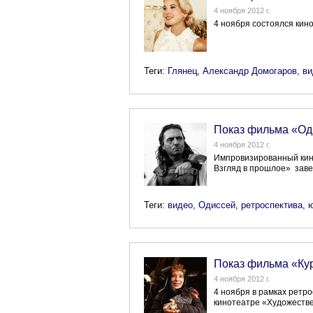
4 ноября 2012 г.
4 ноября состоялся кин
Теги:
Глянец
,
Александр Домогаров
,
ви
Показ фильма «Од
4 ноября 2012 г.
Импровизированный кин
Взгляд в прошлое» зав
Теги:
видео
,
Одиссей
,
ретроспектива
,
Показ фильма «Ку
4 ноября 2012 г.
4 ноября в рамках ретр
кинотеатре «Художеств