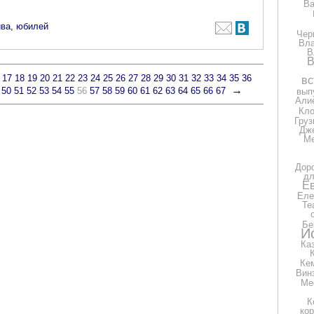
Ва
ива
,
юбилей
Чер
Вла
В
В
17
18
19
20
21
22
23
24
25
26
27
28
29
30
31
32
33
34
35
36
вс
→
50
51
52
53
54
55
56
57
58
59
60
61
62
63
64
65
66
67
вып
Али
Кло
Груз
Дж
Ме
Дор
дл
Е
Еле
Те
Бе
И
Ка
Ке
Вин
Ме
К
ко