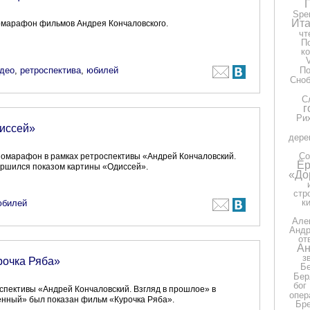
Spe
Ита
омарафон фильмов Андрея Кончаловского.
чт
П
к
део
,
ретроспектива
,
юбилей
П
Сно
С
г
Ри
иссей»
дере
Со
омарафон в рамках ретроспективы «Андрей Кончаловский.
Ёр
ершился показом картины «Одиссей».
«До
стр
к
юбилей
Але
Андр
от
Ан
з
рочка Ряба»
Бе
Бер
бог
оспективы «Андрей Кончаловский. Взгляд в прошлое» в
опер
енный» был показан фильм «Курочка Ряба».
Бр