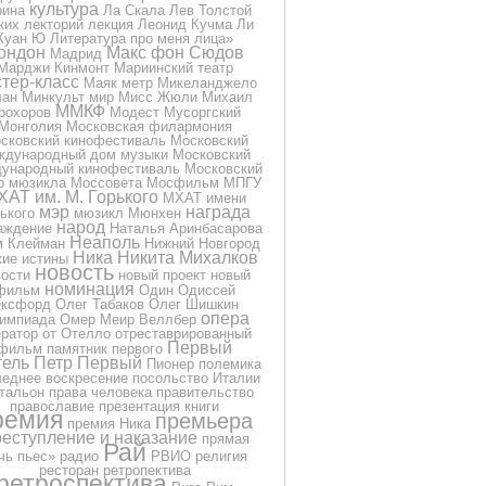
культура
рина
Ла Скала
Лев Толстой
ких
лекторий
лекция
Леонид Кучма
Ли
Куан Ю
Литература про меня
лица»
ондон
Макс фон Сюдов
Мадрид
Марджи Кинмонт
Мариинский театр
тер-класс
Маяк
метр
Микеланджело
лан
Минкульт
мир
Мисс Жюли
Михаил
ММКФ
рохоров
Модест Мусоргский
Монголия
Московская филармония
сковский кинофестиваль
Московский
ждународный дом музыки
Московский
ународный кинофестиваль
Московский
р мюзикла
Моссовета
Мосфильм
МПГУ
ХАТ им. М. Горького
МХАТ имени
мэр
награда
ького
мюзикл
Мюнхен
народ
аждение
Наталья Аринбасарова
Неаполь
м Клейман
Нижний Новгород
Ника
Никита Михалков
кие истины
новость
вости
новый проект
новый
номинация
фильм
Один
Одиссей
ксфорд
Олег Табаков
Олег Шишкин
опера
импиада
Омер Меир Веллбер
ератор
от
Отелло
отреставрированный
Первый
фильм
памятник
первого
тель
Петр Первый
Пионер
полемика
еднее воскресение
посольство Италии
тальон
права человека
правительство
православие
презентация книги
ремия
премьера
премия Ника
еступление и наказание
прямая
Рай
чь
пьес»
радио
РВИО
религия
ресторан
ретропектива
ретроспектива