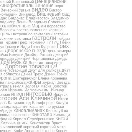
Венецианский
силий Ключевский
кинофестиваль
Венеция
вера
видео
Вечерний Ургант
Виктор
Вишневый сад
номырдин
Винзавод
дас Багдонас
Владивосток
Владимир
ладимир Ленин
Владимир Соловьев
озлюбленные Марии
воровство
Воронеж
восстановленная картина
треча
встреча со зрителями
встречи
гастроли
ускники
выставка
Гейдар
ев
Герман Греф
Германия
ГИТИС
Гленн
Грех
уз
Гомер и Эдди
Гоша Куценко
Дворянское гнездо
ия
день камеры
еймс Белуши
Джеймс Уотсон
Дмитрий
дведев
Дмитрий Чернышенко
Дождь
Дом Музыки
Дорогие товарищи
Дорогие товарищи!
огие_товарищи!
Дуэт для солиста
Дуэт
я солистки
Дэнни Трехо
Дэнни Трэхо
вропа
Екатеринбург
Елена Коренева
жанры
на панфилова
журнал
Звезда
атрала
земля
Золотая маска
Золотой
орел
Израиль
Иллюзион
им.
Ингмар
интервью
ргман
ИНИОН
Иркутск
стория Аси Клячиной
Итоги
зань
Калининград
Калифорния
Калуга
Канада
карантин
карантин по-русски
киноальманах
мбридж
Киноклуб на
Кинотавр
заводе
кинопоказ
Кирилл и
Китай
фодий
Кирилл Серебренников
книга
Клячина
Константин Эрнст
ончаловский
короткий
короткий метр
ррупция
Кофи Аннан
крестьяне
Ксения