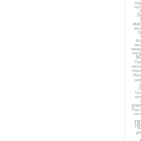
Ла
лег
Л
мас
ми
П
Мо
ме
межд
теат
М
Гор
нагр
Нау
Низ
но
О
Ол
оп
учи
Посл
поч
п
Пр
ре