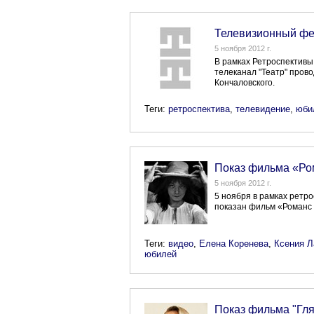
Телевизионный фе
5 ноября 2012 г.
В рамках Ретроспективы 
телеканал "Театр" пров
Кончаловского.
Теги:
ретроспектива
,
телевидение
,
юби
Показ фильма «Ро
5 ноября 2012 г.
5 ноября в рамках ретр
показан фильм «Романс
Теги:
видео
,
Елена Коренева
,
Ксения Л
юбилей
Показ фильма "Гл