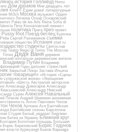
Глянец
история
Голливуд
Homo
Дом дураков
rans
Мне двадцать лет
лия
KinoFF
Едим дома!
литературные
Москва
ения
Mi3ch
музыкант
Орден
очетного Легиона
Оскар
Оскаровский
омитет
Palau de les Arts Reina Sofía di
Valencia
Петр Кончаловский
пианист
политика
приз
ольша
Прага
проект
Pussy Riot
Поезд-беглец
б
Курочка
съемки
Ряба
Сергей Рахманинов
Испания
ловакия
общество
start.ru
осударство
студенты
Святослав
хтер
Teatro Regio di Torino
The Moscow
Дядя Ваня
Times
деревня
венский почтальон
деревенские жители
Владимир Путин
Владимир
фроницкий
Годы дальних странствий
ник
Закрытый Показ
Застава Ильича
рогие товарищи!»
«История
«Сцены
из супружеской жизни»
«Укрощение
оптивой»
«Шесть
Австралия
авторское
ино
Александр Домогаров
Александр
Квасьневский
Александр Невский
Алексей Навальный
ксандр Сурин
ей Плахов
Андрей Шемякин
анонимная
ветственность
Антон Павлович Чехов
тон Чехов
Арткино
Ася
Балтийская
везда
Балтийские сезоны
Барселона
лая Студия
Белый_квадрат
Бергман
Ближний круг
лин
Битва за Украину
Болгария
Болотная площадь
Большая
Борис Годунов
а
Борис Березовский
емя власти
буржуазия
Быков
Варшава