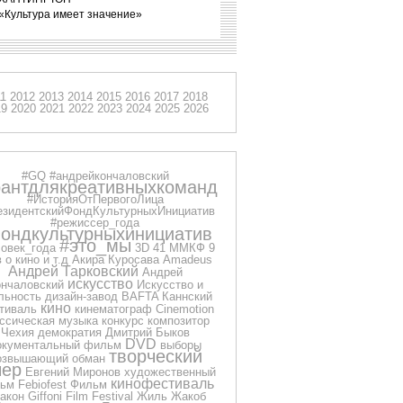
«Культура имеет значение»
11
2012
2013
2014
2015
2016
2017
2018
19
2020
2021
2022
2023
2024
2025
2026
#GQ
#андрейкончаловский
рантдлякреативныхкоманд
#ИсторияОтПервогоЛица
езидентскийФондКультурныхИнициатив
#режиссер_года
ондкультурныхинициатив
#это_мы
овек_года
3D
41 ММКФ
9
 о кино и т.д
Акира Куросава
Amadeus
Андрей Тарковский
Андрей
искусство
нчаловский
Искусство и
льность
дизайн-завод
BAFTA
Каннский
кино
тиваль
кинематограф
Cinemotion
ссическая музыка
конкурс
композитор
Чехия
демократия
Дмитрий Быков
DVD
окументальный фильм
выборы
творческий
озвышающий обман
чер
Евгений Миронов
художественный
кинофестиваль
ьм
Febiofest
Фильм
акон
Giffoni Film Festival
Жиль Жакоб