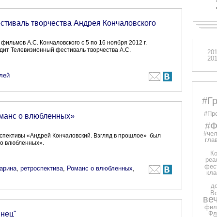
стиваль творчества Андрея Кончаловского
фильмов А.С. Кончаловского с 5 по 16 ноября 2012 г.
одит Телевизионный фестиваль творчества А.С.
20
20
лей
#Г
#Пр
манс о влюбленных»
#Ф
#чел
оспективы «Андрей Кончаловский. Взгляд в прошлое» был
глав
 о влюбленных».
Ко
реа
фес
арина
,
ретроспектива
,
Романс о влюбленных
,
кла
д
В
ве
фил
янец"
Фл