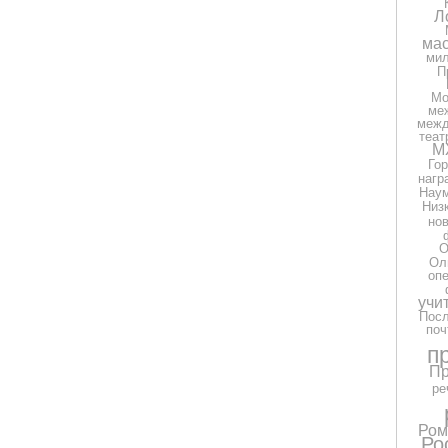
Л
мас
ми
П
Мо
ме
межд
теат
М
Гор
нагр
Нау
Низ
но
О
Ол
оп
учи
Посл
поч
п
Пр
ре
Ром
Ро