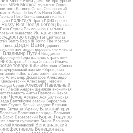
лия
KinoFF
Едим дома!
литературные
Москва
ения
Mi3ch
музыкант
Орден
очетного Легиона
Оскар
Оскаровский
омитет
Palau de les Arts Reina Sofía di
Valencia
Петр Кончаловский
пианист
политика
приз
ольша
Прага
проект
Pussy Riot
Поезд-беглец
б
Курочка
съемки
Ряба
Сергей Рахманинов
Испания
ловакия
общество
start.ru
осударство
студенты
Святослав
хтер
Teatro Regio di Torino
The Moscow
Дядя Ваня
Times
деревня
венский почтальон
деревенские жители
Владимир Путин
Владимир
фроницкий
Годы дальних странствий
ник
Закрытый Показ
Застава Ильича
рогие товарищи!»
«История
«Сцены
из супружеской жизни»
«Укрощение
оптивой»
«Шесть
Австралия
авторское
ино
Александр Домогаров
Александр
Квасьневский
Александр Невский
Алексей Навальный
ксандр Сурин
ей Плахов
Андрей Шемякин
анонимная
ветственность
Антон Павлович Чехов
тон Чехов
Арткино
Ася
Балтийская
везда
Балтийские сезоны
Барселона
лая Студия
Белый_квадрат
Бергман
Ближний круг
лин
Битва за Украину
Болгария
Болотная площадь
Большая
Борис Годунов
а
Борис Березовский
емя власти
буржуазия
Быков
Варшава
Венецианский
силий Ключевский
кинофестиваль
Венеция
вера