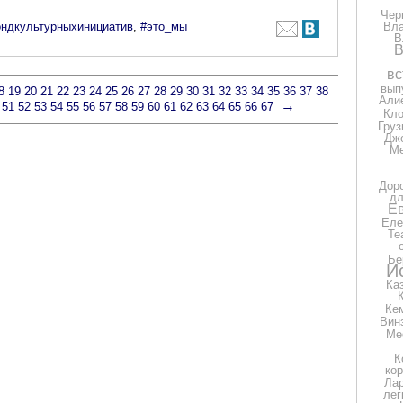
Чер
ндкультурныхинициатив
,
#это_мы
Вла
В
В
вс
вып
8
19
20
21
22
23
24
25
26
27
28
29
30
31
32
33
34
35
36
37
38
Али
→
51
52
53
54
55
56
57
58
59
60
61
62
63
64
65
66
67
Кло
Груз
Дж
Ме
Дор
дл
Е
Еле
Те
Бе
И
Ка
Ке
Вин
Ме
К
ко
Ла
лег