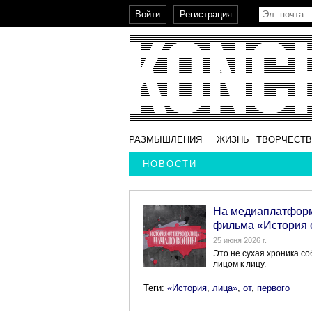
РАЗМЫШЛЕНИЯ
ЖИЗНЬ
ТВОРЧЕСТ
НОВОСТИ
На медиаплатформ
фильма «История о
25 июня 2026 г.
Это не сухая хроника со
лицом к лицу.
Теги:
«История
,
лица»
,
от
,
первого