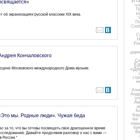
Ита
освящается»
чт
П
к
 об экранизациях русской классики XIX века.
П
Сно
С
г
Ри
дере
Андрея Кончаловского
Со
Ёр
 сцене Московского международного Дома музыки.
«До
стр
к
Але
Андр
от
Ан
з
Бе
Бер
«Это мы. Родные люди». Чужая беда
бог
опер
Бр
ас за то, что вы готовы посвящать свое драгоценное время
Ва
сследованию. Давайте продолжим разговор о нас с вами —
 России."