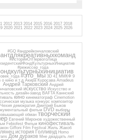
11
2012
2013
2014
2015
2016
2017
2018
19
2020
2021
2022
2023
2024
2025
2026
#GQ
#андрейкончаловский
рантдлякреативныхкоманд
#ИсторияОтПервогоЛица
езидентскийФондКультурныхИнициатив
#режиссер_года
ондкультурныхинициатив
#это_мы
овек_года
3D
41 ММКФ
9
 о кино и т.д
Акира Куросава
Amadeus
Андрей Тарковский
Андрей
искусство
нчаловский
Искусство и
льность
дизайн-завод
BAFTA
Каннский
кино
тиваль
кинематограф
Cinemotion
ссическая музыка
конкурс
композитор
Чехия
демократия
Дмитрий Быков
DVD
окументальный фильм
выборы
творческий
озвышающий обман
чер
Евгений Миронов
художественный
кинофестиваль
ьм
Febiofest
Фильм
акон
Giffoni Film Festival
Жиль Жакоб
Глянец
история
Голливуд
Homo
Дом дураков
rans
Мне двадцать лет