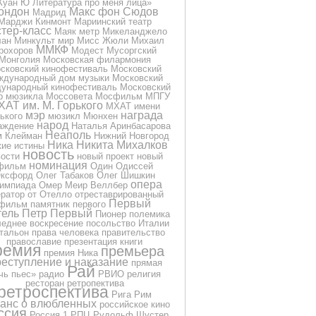
Куан Ю
Литература про меня
лица»
ондон
Макс фон Сюдов
Мадрид
Марджи Кинмонт
Мариинский театр
тер-класс
Маяк
метр
Микеланджело
лан
Минкульт
мир
Мисс Жюли
Михаил
ММКФ
рохоров
Модест Мусоргский
Монголия
Московская филармония
сковский кинофестиваль
Московский
ждународный дом музыки
Московский
ународный кинофестиваль
Московский
р мюзикла
Моссовета
Мосфильм
МПГУ
ХАТ им. М. Горького
МХАТ имени
мэр
награда
ького
мюзикл
Мюнхен
народ
аждение
Наталья Аринбасарова
Неаполь
м Клейман
Нижний Новгород
Ника
Никита Михалков
кие истины
новость
вости
новый проект
новый
номинация
фильм
Один
Одиссей
ксфорд
Олег Табаков
Олег Шишкин
опера
импиада
Омер Меир Веллбер
ератор
от
Отелло
отреставрированный
Первый
фильм
памятник
первого
тель
Петр Первый
Пионер
полемика
еднее воскресение
посольство Италии
тальон
права человека
правительство
православие
презентация книги
ремия
премьера
премия Ника
еступление и наказание
прямая
Рай
чь
пьес»
радио
РВИО
религия
ресторан
ретропектива
ретроспектива
Рига
Рим
анс о влюбленных
российское кино
ссия
Россия 1
РПЦ
Рудольф Шустер