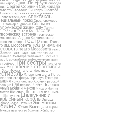
Санкт-Петербург
кий народ
свобода
Сергей Собянин
Сибириада
овия
львестр Сталлоне
Сингапур
Сколково
Слово
смертная казнь
социальная
спектакль
ответственность
пециальный показ
Средневековье
Сцены из
Сталкер
сценарий
супружеской жизни
США
Таллин
Таллинн
Танго и Кэш
ТАСС
ТВ
творческая встреча
творческая
мастерская Андрея Кончаловского
театр
рческие вечера
театр Diana
театр имени
тр им. Моссовета
ссовета
театр Моссовета
театр
телевидение
Элизео
телеканал
леканал Культура
телеканал Россия 1
мур Бекмамбетов
тифлокомментарии
Три сестры
о
трейлер
трилогия
Укрощение строптивой
ина
Урал
Фекла Толстая
фестивали
стиваль
Флоренция
фонд Петра
нчаловского
форум
Франсуа Трюффо
анция
христианство
Хроники русской
Человек
олюции
ЦДЛ
церковь
Чайка
еунывающий
Чехов
Чикаго
Чингиз
Шесть легких пьес
матов
Шекспир
Щелкунчик и
Щелкунчик
крысиный король
Эдуард
Эхо Москвы
еварднадзе
Эстония
билей
Юлия Высоцкая
Юрий
Лужков
язычество
Яхонты.Убийство