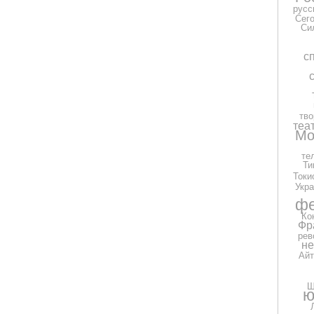
русс
Сег
Си
с
тво
теа
Мо
те
Ти
Токи
Укра
фе
Ко
Фр
рев
н
Айт
Ш
ю