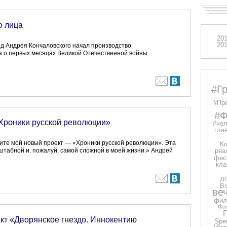
о лица
20
20
нд Андрея Кончаловского начал производство
 о первых месяцах Великой Отечественной войны.
#Г
#Пр
#Ф
Хроники русской революции»
#чел
глав
дите мой новый проект — «Хроники русской революции». Эта
Ко
штабной и, пожалуй, самой сложной в моей жизни.» Андрей
реа
фес
кла
д
В
ве
фил
Фл
кт «Дворянское гнездо. Иннокентию
Spe