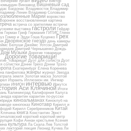
видео
Вечерний Ургант
Виктор
Вишневый сад
номырдин
Винзавод
дас Багдонас
Владивосток
Владимир
ладимир Ленин
Владимир Соловьев
озлюбленные Марии
воровство
Воронеж
восстановленная картина
треча
встреча со зрителями
встречи
гастроли
ускники
выставка
Гейдар
ев
Герман Греф
Германия
ГИТИС
Гленн
Грех
уз
Гомер и Эдди
Гоша Куценко
Дворянское гнездо
ия
день камеры
еймс Белуши
Джеймс Уотсон
Дмитрий
дведев
Дмитрий Чернышенко
Дождь
Дом Музыки
Дорогие товарищи
Дорогие товарищи!
огие_товарищи!
Дуэт для солиста
Дуэт
я солистки
Дэнни Трехо
Дэнни Трэхо
вропа
Екатеринбург
Елена Коренева
жанры
на панфилова
журнал
Звезда
атрала
земля
Золотая маска
Золотой
орел
Израиль
Иллюзион
им.
Ингмар
интервью
ргман
ИНИОН
Иркутск
стория Аси Клячиной
Итоги
зань
Калининград
Калифорния
Калуга
Канада
карантин
карантин по-русски
киноальманах
мбридж
Киноклуб на
Кинотавр
заводе
кинопоказ
Кирилл и
Китай
фодий
Кирилл Серебренников
книга
Клячина
Константин Эрнст
ончаловский
короткий
короткий метр
ррупция
Кофи Аннан
крестьяне
Ксения
культура
рина
Ла Скала
Лев Толстой
ких
лекторий
лекция
Леонид Кучма
Ли