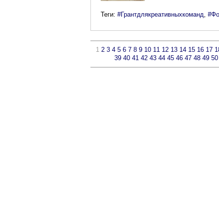
Теги:
#Грантдлякреативныхкоманд
,
#Фо
1
2
3
4
5
6
7
8
9
10
11
12
13
14
15
16
17
1
39
40
41
42
43
44
45
46
47
48
49
50