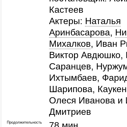
Кастеев
Актеры:
Наталья
Аринбасарова
,
Ни
Михалков
,
Иван 
Виктор Авдюшко
,
Саранцев
,
Нуржу
Ихтымбаев
,
Фари
Шарипова
,
Каукен
Олеся Иванова
и
Дмитриев
Продолжительность
78 мин.