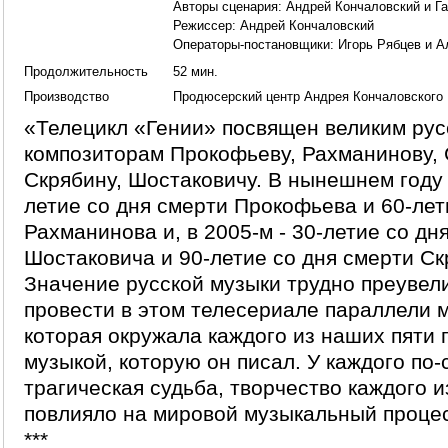
Авторы сценария:
Андрей Кончаловский
и
Г
Режиссер:
Андрей Кончаловский
Операторы-постановщики:
Игорь Рябцев
и
А
Продолжительность
52 мин.
Производство
Продюсерский центр Андрея Кончаловского
«Телецикл «Гении» посвящен великим рус
композиторам Прокофьеву, Рахманинову, 
Скрябину, Шостаковичу. В нынешнем году 
летие со дня смерти Прокофьева и 60-лет
Рахманинова и, в 2005-м - 30-летие со дн
Шостаковича и 90-летие со дня смерти Ск
Значение русской музыки трудно преувел
провести в этом телесериале параллели 
которая окружала каждого из наших пяти г
музыкой, которую он писал. У каждого по
трагическая судьба, творчество каждого и
повлияло на мировой музыкальный проце
***