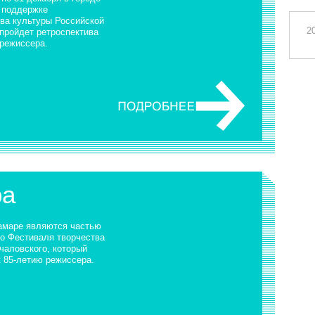
 поддержке
ва культуры Российской
2
пройдет ретроспектива
 режиссера.
ра
амаре являются частью
о Фестиваля творчества
чаловского, который
к 85-летию режиссера.