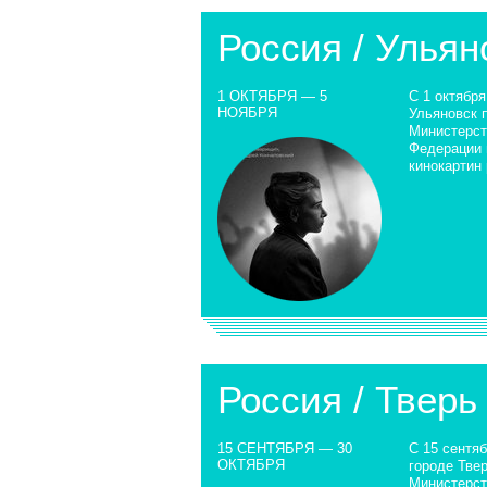
Россия / Ульян
1 ОКТЯБРЯ — 5
С 1 октября
НОЯБРЯ
Ульяновск 
Министерст
Федерации 
кинокартин
Россия / Тверь
15 СЕНТЯБРЯ — 30
С 15 сентяб
ОКТЯБРЯ
городе Тве
Министерст