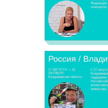
Федерации 
кинокартин
Россия / Влад
27 АВГУСТА — 21
С 27 август
ОКТЯБРЯ
Владимиров
Владимирская область
поддержке 
Российской
ретроспект
режиссера.