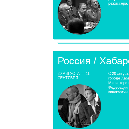
режиссера.
Россия / Хабар
20 АВГУСТА — 11
С 20 август
СЕНТЯБРЯ
городе Хаб
Министерст
Федерации 
кинокартин