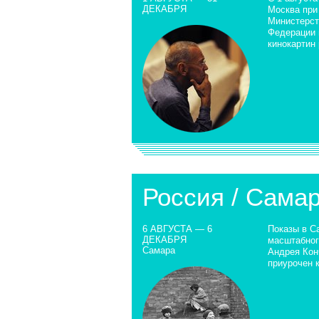
ДЕКАБРЯ
Москва при
Министерст
Федерации 
кинокартин
Россия / Сама
6 АВГУСТА — 6
Показы в С
ДЕКАБРЯ
масштабног
Самара
Андрея Кон
приурочен 