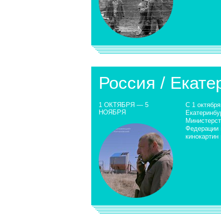
Россия / Екате
1 ОКТЯБРЯ — 5
С 1 октября
НОЯБРЯ
Екатеринбу
Министерст
Федерации 
кинокартин