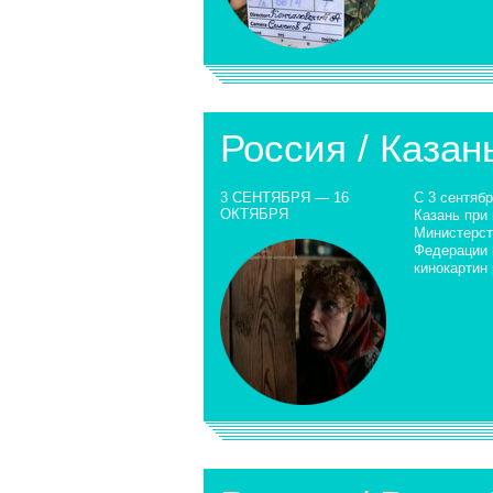
Россия / Казан
3 СЕНТЯБРЯ — 16
С 3 сентябр
ОКТЯБРЯ
Казань при
Министерст
Федерации 
кинокартин