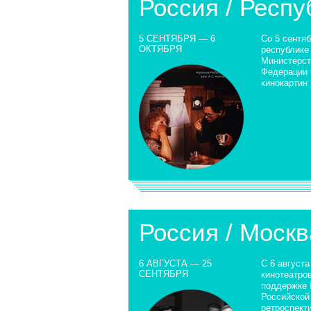
Россия / Респ
5 СЕНТЯБРЯ — 6
Со 5 сентяб
ОКТЯБРЯ
республике
Министерст
Федерации 
кинокартин
Россия / Москв
6 АВГУСТА — 25
С 6 августа
СЕНТЯБРЯ
кинотеатро
поддержке 
Российской
ретроспект