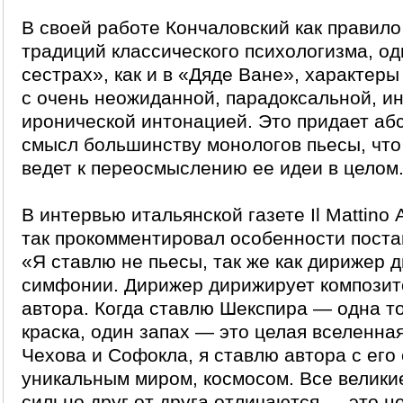
В своей работе Кончаловский как правил
традиций классического психологизма, од
сестрах», как и в «Дяде Ване», характер
с очень неожиданной, парадоксальной, ин
иронической интонацией. Это придает аб
смысл большинству монологов пьесы, что
ведет к переосмыслению ее идеи в целом
В интервью итальянской газете Il Mattino
так прокомментировал особенности поста
«Я ставлю не пьесы, так же как дирижер 
симфонии. Дирижер дирижирует композито
автора. Когда ставлю Шекспира — одна т
краска, один запах — это целая вселенная
Чехова и Софокла, я ставлю автора с его
уникальным миром, космосом. Все велики
сильно друг от друга отличаются — это ц