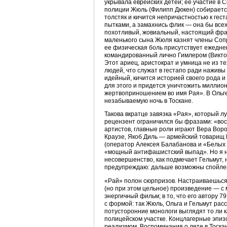
укрывала еврейских детей; ее участие в 
полиции Жюль (Филипп Дюкен) собирается 
толстяк и кичится непричастностью к геста
пытками, а замахнись флик — она бы всех
похотливый, жовиальный, настоящий фран
маленького сына Жюля казнят члены Сопро
ее физическая боль присутствует ежедне
командированный лично Гимлером (Викто
Этот ариец, аристократ и умница не из т
людей, что служат в гестапо ради наживы
идейный, кичится историей своего рода и
для этого и придется уничтожить миллио
жертвоприношением во имя Рая». В Ольге
незабываемую ночь в Тоскане.
Такова вкратце завязка «Рая», который л
рецензент ограничился бы фразами: «вос
артистов, главные роли играют Вера Вор
Краузе, Якоб Диль — армейский товарищ 
(оператор Алексея Балабанова и «Белых
«мощный антифашистский выпад». Но я не
несовершенство, как подмечает Гельмут, 
предупреждаю: дальше возможны спойле
«Рай» полон сюрпризов. Настраиваешься
(но при этом цельное) произведение — с 
энергичный фильм; в то, что его автору 7
с формой: так Жюль, Ольга и Гельмут расс
потусторонние монологи выглядят то ли к
полицейском участке. Концлагерные эпи
реализмом. Воспоминания о лете в Тоска