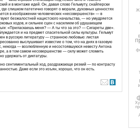
ский и в монтаже идей. Он, давая слово Гельмуту, снайперски
 где слишком патетично говорят о морали, духовных ценностях
Ж
ается в изображении человеческих «несовершенств» — в
ствуют безжалостней нацистского начальства, — но умудряется
шоковых ходов, и сильнее сцен с насилием об удушающем
ьги: «Приласкаешь меня? — А ты что за это? — Сигареты две».
блуждается и на предмет спасительной силы культуры. Гельмут
лен в русскую литературу — странною любовью: листая
п
есованно выслушивает известие о том, что на днях в газовую
, некогда — возлюбленную и несостоявшуюся невесту Антона
ф
уре, а в том самом несовершенстве — силу может сломить
но удержать от диктатуры.
нно сентиментальный ход, раздражающе резкий — по контрасту
ностью. Даже если это изъян, хорошо, что он есть.
ф
Ху
пр