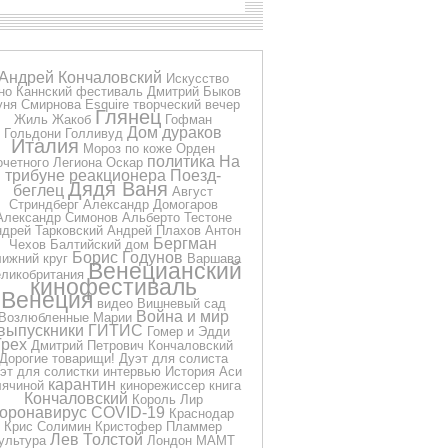
Андрей Кончаловский
Искусство
но
Каннский фестиваль
Дмитрий Быков
уня Смирнова
Esquire
творческий вечер
Глянец
Жиль Жакоб
Гофман
Дом дураков
Гольдони
Голливуд
Италия
Мороз по коже
Орден
политика
На
очетного Легиона
Оскар
трибуне реакционера
Поезд-
Дядя Ваня
беглец
Август
Стриндберг
Александр Домогаров
Александр Симонов
Альберто Тестоне
дрей Тарковский
Андрей Плахов
Антон
Бергман
Чехов
Балтийский дом
Борис Годунов
ижний круг
Варшава
Венецианский
ликобритания
кинофестиваль
Венеция
видео
Вишневый сад
Война и мир
Возлюбленные Марии
выпускники
ГИТИС
Гомер и Эдди
Грех
Дмитрий Петрович Кончаловский
Дорогие товарищи!
Дуэт для солиста
эт для солистки
интервью
История Аси
карантин
ячиной
кинорежиссер
книга
Кончаловский
Король Лир
коронавирус COVID-19
Краснодар
Крис Солимин
Кристофер Пламмер
Лев Толстой
ультура
Лондон
МАМТ