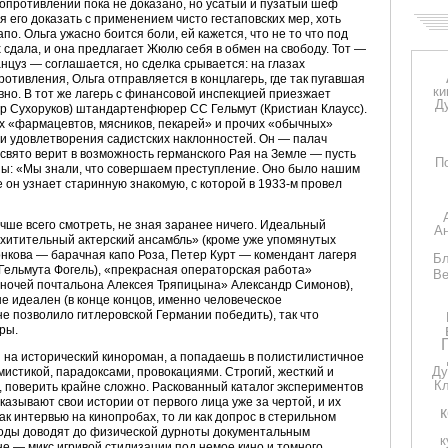
Сопротивлении пока не доказано, но усатый и пузатый шеф
его доказать с применением чисто гестаповских мер, хоть
по. Ольга ужасно боится боли, ей кажется, что не то что под
 сдала, и она предлагает Жюлю себя в обмен на свободу. Тот —
цуз — соглашается, но сделка срывается: на глазах
тивления, Ольга отправляется в концлагерь, где так пугавшая
ки
вно. В тот же лагерь с финансовой инспекцией приезжает
Д
р Сухоруков) штандартенфюрер СС Гельмут (Кристиан Клаусс).
ех «фармацевтов, мясников, пекарей» и прочих «обычных»
 и удовлетворения садистских наклонностей. Он — палач
 свято верит в возможность германского Рая на Земле — пусть
П
ны: «Мы знали, что совершаем преступление. Оно было нашим
 он узнает старинную знакомую, с которой в 1933-м провел
учше всего смотреть, не зная заранее ничего. Идеальный
Ан
хитительный актерский ансамбль» (кроме уже упомянутых
онкова — барачная капо Роза, Петер Курт — комендант лагеря
Бл
Гельмута Фогель), «прекрасная операторская работа»
Ве
 ночей почтальона Алексея Тряпицына» Александр Симонов),
 идеален (в конце концов, именно человеческое
не позволило гитлеровской Германии победить), так что
ры.
 на исторический кинороман, а попадаешь в полистилистичное
Ду
мистикой, парадоксами, провокациями. Строгий, жесткий и
Кл
9, поверить крайне сложно. Раскованный каталог экспериментов
казывают свои истории от первого лица уже за чертой, и их
ак интервью на кинопробах, то ли как допрос в стерильном
зоды доводят до физической дурноты документальным
к
не — микс игривой стилизации под немое кино и томного