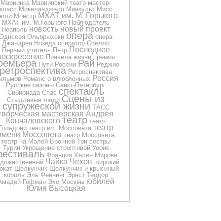
Мариинка
Мариинский театр
мастер-
класс
Микеланджело
Минкульт
Мисс
МХАТ им. М. Горького
юли
Монстр
МХАТ им. М.Горького
Наблюдатель
новость
новый проект
Неаполь
опера
Одиссея
Ольбрыхски
опера
Джандреа Нозеда
оператор
Отелло
Последнее
Первый учитель
Петр
воскресение
Правила жизни
премия
ремьера
Рай
Пути России
Реджио
ретроспектива
Ретроспектива
Россия
ильмов
Романс о влюбленных
Русские сезоны
Санкт-Петербург
спектакль
Сибириада
Спас
Сцены из
Стыдливые люди
супружеской жизни
ТАСС
творческая мастерская Андрея
театр
Кончаловского
театр
театр
Гольдони
театр им. Моссовета
имени Моссовета
театр Моссовета
театр на Малой Бронной
Три сестры
Турин
Укрощение строптивой
Уорик
естиваль
Франция
Хелен Миррен
Чайка
Чехов
дожественный
широкий
окат
Щелкунчик
Щелкунчик и крысиный
король
Эль Феннинг
Эрнст Теодор
юбилей
Амадей Гофман
Эхо Москвы
Юлия Высоцкая