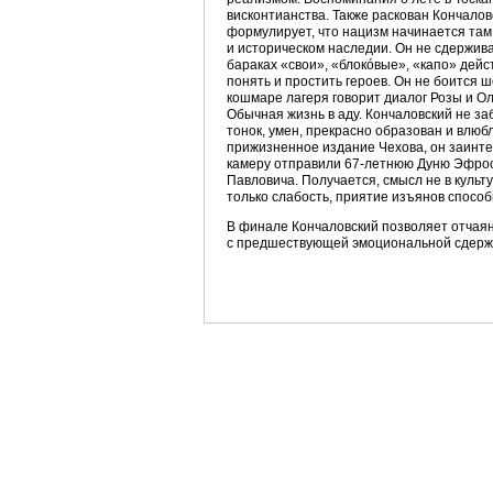
висконтианства. Также раскован Кончалов
формулирует, что нацизм начинается там,
и историческом наследии. Он не сдержив
бараках «свои», «блокóвые», «капо» дей
понять и простить героев. Он не боится 
кошмаре лагеря говорит диалог Розы и Ол
Обычная жизнь в аду. Кончаловский не за
тонок, умен, прекрасно образован и влюб
прижизненное издание Чехова, он заинтер
камеру отправили 67-летнюю Дуню Эфрос
Павловича. Получается, смысл не в культ
только слабость, приятие изъянов способ
В финале Кончаловский позволяет отчая
с предшествующей эмоциональной сдержан