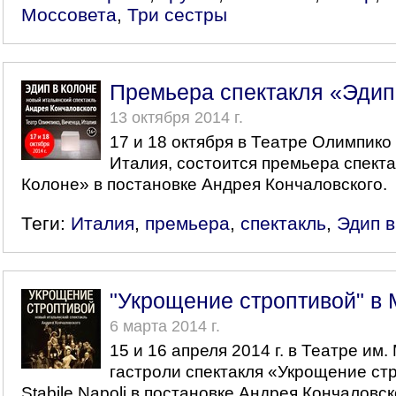
Моссовета
,
Три сестры
Премьера спектакля «Эдип
13 октября 2014 г.
17 и 18 октября в Театре Олимпико
Италия, состоится премьера спекта
Колоне» в постановке Андрея Кончаловского.
Теги:
Италия
,
премьера
,
спектакль
,
Эдип в
"Укрощение строптивой" в 
6 марта 2014 г.
15 и 16 апреля 2014 г. в Театре им
гастроли спектакля «Укрощение стр
Stabile Napoli в постановке Андрея Кончаловск