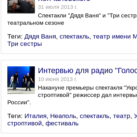
31 июля 2013 г.
Спектакли "Дядя Ваня" и "Три сест
театральном сезоне
Теги:
Дядя Ваня
,
спектакль
,
театр имени 
Три сестры
Интервью для радио "Голо
10 июня 2013 г.
Накануне премьеры спектакля "Ук
строптивой" режиссер дал интервь
России".
Теги:
Италия
,
Неаполь
,
спектакль
,
театр
,
строптивой
,
фестиваль