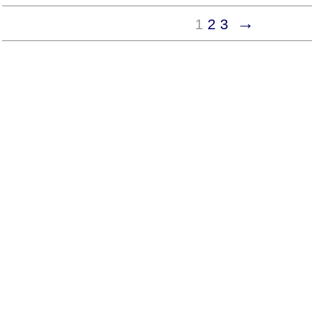
→
1
2
3