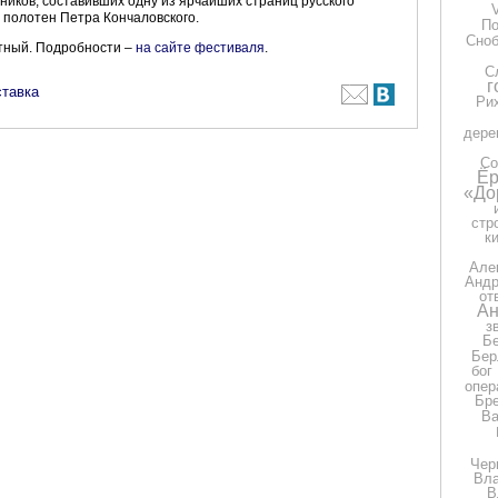
ников, составивших одну из ярчайших страниц русского
о полотен Петра Кончаловского.
П
Сно
атный. Подробности –
на сайте фестиваля
.
С
г
тавка
Ри
дере
Со
Ёр
«До
стр
к
Але
Андр
от
Ан
з
Бе
Бер
бог
опер
Бр
Ва
Чер
Вла
В