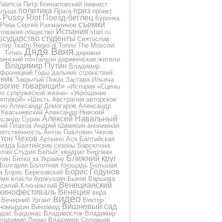
Valencia
Петр Кончаловский
пианист
политика
приз
ольша
Прага
проект
Pussy Riot
Поезд-беглец
б
Курочка
съемки
Ряба
Сергей Рахманинов
Испания
ловакия
общество
start.ru
осударство
студенты
Святослав
хтер
Teatro Regio di Torino
The Moscow
Дядя Ваня
Times
деревня
венский почтальон
деревенские жители
Владимир Путин
Владимир
фроницкий
Годы дальних странствий
ник
Закрытый Показ
Застава Ильича
рогие товарищи!»
«История
«Сцены
из супружеской жизни»
«Укрощение
оптивой»
«Шесть
Австралия
авторское
ино
Александр Домогаров
Александр
Квасьневский
Александр Невский
Алексей Навальный
ксандр Сурин
ей Плахов
Андрей Шемякин
анонимная
ветственность
Антон Павлович Чехов
тон Чехов
Арткино
Ася
Балтийская
везда
Балтийские сезоны
Барселона
лая Студия
Белый_квадрат
Бергман
Ближний круг
лин
Битва за Украину
Болгария
Болотная площадь
Большая
Борис Годунов
а
Борис Березовский
емя власти
буржуазия
Быков
Варшава
Венецианский
силий Ключевский
кинофестиваль
Венеция
вера
видео
Вечерний Ургант
Виктор
Вишневый сад
номырдин
Винзавод
дас Багдонас
Владивосток
Владимир
ладимир Ленин
Владимир Соловьев