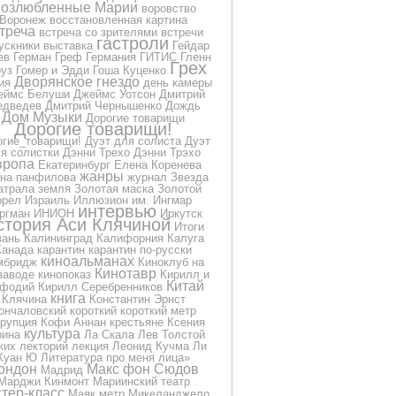
озлюбленные Марии
воровство
Воронеж
восстановленная картина
треча
встреча со зрителями
встречи
гастроли
ускники
выставка
Гейдар
ев
Герман Греф
Германия
ГИТИС
Гленн
Грех
уз
Гомер и Эдди
Гоша Куценко
Дворянское гнездо
ия
день камеры
еймс Белуши
Джеймс Уотсон
Дмитрий
дведев
Дмитрий Чернышенко
Дождь
Дом Музыки
Дорогие товарищи
Дорогие товарищи!
огие_товарищи!
Дуэт для солиста
Дуэт
я солистки
Дэнни Трехо
Дэнни Трэхо
вропа
Екатеринбург
Елена Коренева
жанры
на панфилова
журнал
Звезда
атрала
земля
Золотая маска
Золотой
орел
Израиль
Иллюзион
им.
Ингмар
интервью
ргман
ИНИОН
Иркутск
стория Аси Клячиной
Итоги
зань
Калининград
Калифорния
Калуга
Канада
карантин
карантин по-русски
киноальманах
мбридж
Киноклуб на
Кинотавр
заводе
кинопоказ
Кирилл и
Китай
фодий
Кирилл Серебренников
книга
Клячина
Константин Эрнст
ончаловский
короткий
короткий метр
ррупция
Кофи Аннан
крестьяне
Ксения
культура
рина
Ла Скала
Лев Толстой
ких
лекторий
лекция
Леонид Кучма
Ли
Куан Ю
Литература про меня
лица»
ондон
Макс фон Сюдов
Мадрид
Марджи Кинмонт
Мариинский театр
тер-класс
Маяк
метр
Микеланджело