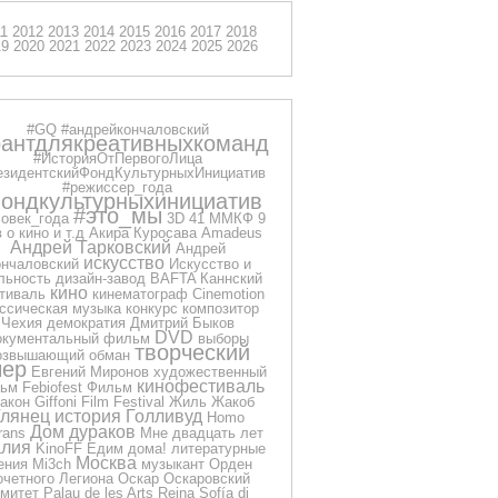
11
2012
2013
2014
2015
2016
2017
2018
19
2020
2021
2022
2023
2024
2025
2026
#GQ
#андрейкончаловский
рантдлякреативныхкоманд
#ИсторияОтПервогоЛица
езидентскийФондКультурныхИнициатив
#режиссер_года
ондкультурныхинициатив
#это_мы
овек_года
3D
41 ММКФ
9
 о кино и т.д
Акира Куросава
Amadeus
Андрей Тарковский
Андрей
искусство
нчаловский
Искусство и
льность
дизайн-завод
BAFTA
Каннский
кино
тиваль
кинематограф
Cinemotion
ссическая музыка
конкурс
композитор
Чехия
демократия
Дмитрий Быков
DVD
окументальный фильм
выборы
творческий
озвышающий обман
чер
Евгений Миронов
художественный
кинофестиваль
ьм
Febiofest
Фильм
акон
Giffoni Film Festival
Жиль Жакоб
Глянец
история
Голливуд
Homo
Дом дураков
rans
Мне двадцать лет
лия
KinoFF
Едим дома!
литературные
Москва
ения
Mi3ch
музыкант
Орден
очетного Легиона
Оскар
Оскаровский
омитет
Palau de les Arts Reina Sofía di