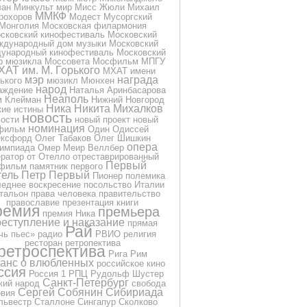
лан
Минкульт
мир
Мисс Жюли
Михаил
ММКФ
рохоров
Модест Мусоргский
Монголия
Московская филармония
сковский кинофестиваль
Московский
ждународный дом музыки
Московский
ународный кинофестиваль
Московский
р мюзикла
Моссовета
Мосфильм
МПГУ
ХАТ им. М. Горького
МХАТ имени
мэр
награда
ького
мюзикл
Мюнхен
народ
аждение
Наталья Аринбасарова
Неаполь
м Клейман
Нижний Новгород
Ника
Никита Михалков
кие истины
новость
вости
новый проект
новый
номинация
фильм
Один
Одиссей
ксфорд
Олег Табаков
Олег Шишкин
опера
импиада
Омер Меир Веллбер
ератор
от
Отелло
отреставрированный
Первый
фильм
памятник
первого
тель
Петр Первый
Пионер
полемика
еднее воскресение
посольство Италии
тальон
права человека
правительство
православие
презентация книги
ремия
премьера
премия Ника
еступление и наказание
прямая
Рай
чь
пьес»
радио
РВИО
религия
ресторан
ретропектива
ретроспектива
Рига
Рим
анс о влюбленных
российское кино
ссия
Россия 1
РПЦ
Рудольф Шустер
Санкт-Петербург
кий народ
свобода
Сергей Собянин
Сибириада
овия
львестр Сталлоне
Сингапур
Сколково