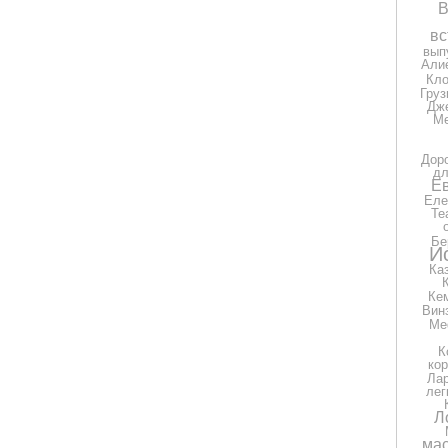
В
вс
вып
Али
Кло
Груз
Дж
Ме
Дор
дл
Е
Еле
Те
Бе
И
Ка
Ке
Вин
Ме
К
ко
Ла
лег
Л
мас