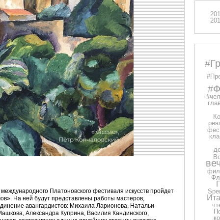
20
20
#Г
#Пр
#Ф
#чел
глав
Ко
реа
фес
кла
д
В
ве
фил
Фл
х международного Платоновского фестиваля искусств пройдет
Spe
Ита
ов». На ней будут представлены работы мастеров,
чт
единение авангардистов: Михаила Ларионова, Натальи
П
Машкова, Александра Куприна, Василия Кандинского,
к