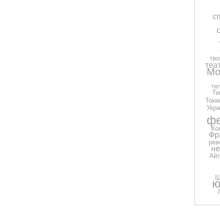
с
тво
теа
Мо
те
Ти
Токи
Укра
фе
Ко
Фр
рев
н
Айт
Ш
ю