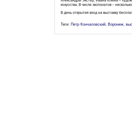
Александры Экстер, Ивана Клюна – худож
искусства. В числе экспонатов – нескольк
В день открытия вход на выставку беспл
Теги:
Петр Кончаловский
,
Воронеж
,
выс