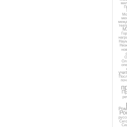
ми
П
Мо
ме
межд
теат
М
Гор
нагр
Нау
Низ
но
О
Ол
оп
учи
Посл
поч
п
Пр
ре
Ром
Ро
русс
Сег
Си