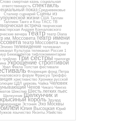
Слово
смертная казнь
социальная
спектакль
ответственность
пециальный показ
Средневековье
Сцены из
Сталкер
сценарий
супружеской жизни
США
Таллин
Таллинн
Танго и Кэш
ТАСС
ТВ
творческая встреча
творческая
мастерская Андрея Кончаловского
театр
рческие вечера
театр Diana
театр имени
тр им. Моссовета
ссовета
театр Моссовета
театр
телевидение
Элизео
телеканал
леканал Культура
телеканал Россия 1
мур Бекмамбетов
тифлокомментарии
Три сестры
о
трейлер
трилогия
Укрощение строптивой
ина
Урал
Фекла Толстая
фестивали
стиваль
Флоренция
фонд Петра
нчаловского
форум
Франсуа Трюффо
анция
христианство
Хроники русской
Человек
олюции
ЦДЛ
церковь
Чайка
еунывающий
Чехов
Чикаго
Чингиз
Шесть легких пьес
матов
Шекспир
Щелкунчик и
Щелкунчик
крысиный король
Эдуард
Эхо Москвы
еварднадзе
Эстония
билей
Юлия Высоцкая
Юрий
Лужков
язычество
Яхонты.Убийство