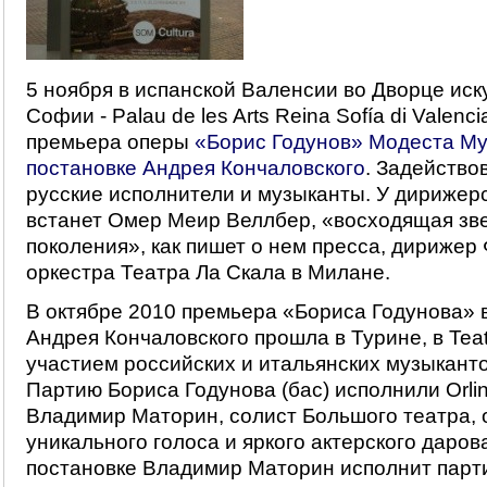
5 ноября в испанской Валенсии во Дворце ис
Софии - Palau de les Arts Reina Sofía di Valenci
премьера оперы
«Борис Годунов» Модеста Му
постановке Андрея Кончаловского
. Задейство
русские исполнители и музыканты. У дирижерс
встанет Омер Меир Веллбер, «восходящая зв
поколения», как пишет о нем пресса, дириже
оркестра Театра Ла Скала в Милане.
В октябре 2010 премьера «Бориса Годунова» 
Андрея Кончаловского прошла в Турине, в Teatro
участием российских и итальянских музыканто
Партию Бориса Годунова (бас) исполнили Orlin
Владимир Маторин, солист Большого театра, 
уникального голоса и яркого актерского даров
постановке Владимир Маторин исполнит парти