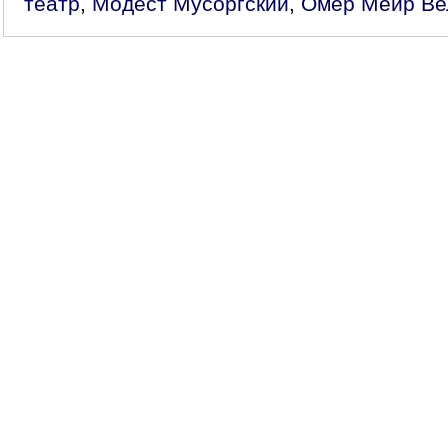
театр
,
Модест Мусоргский
,
Омер Меир Ве