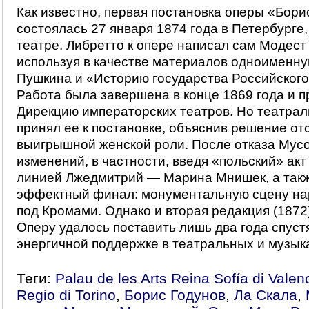
Как известно, первая постановка оперы «Бори
состоялась 27 января 1874 года в Петербурге
театре. Либретто к опере написал сам Модест
используя в качестве материалов одноименну
Пушкина и «Историю государства Российского
Работа была завершена в конце 1869 года и п
Дирекцию императорских театров. Но театрал
принял ее к постановке, объяснив решение от
выигрышной женской роли. После отказа Мусо
изменений, в частности, введя «польский» акт
линией Лжедмитрий — Марина Мнишек, а так
эффектный финал: монументальную сцену на
под Кромами. Однако и вторая редакция (1872
Оперу удалось поставить лишь два года спуст
энергичной поддержке в театральных и музык
Теги:
Palau de les Arts Reina Sofía di Valen
Regio di Torino
,
Борис Годунов
,
Ла Скала
,