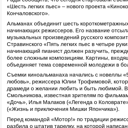
«Шесть легких пьес» – нового проекта «Кино
Кончаловского».
Альманах объединит шесть короткометражны
начинающих режиссеров. Его название отсыла
музыкальных произведений русского компози
Стравинского «Пять легких пьес в четыре руки
начинающий пианист должен разучить, прежде
более сложным композициям. Картины, входя
объединяет тема современной молодежи в бо
Съемки киноальманаха начались с новеллы «
любовь», режиссера Юлии Трофимовой, котор
драмеди о желании любить и быть любимой. В
Смольникова, известная зрителям по фильма
«Дочь», Илья Малаков («Легенда о Коловрате»
(«Жизнь и приключения Мишки Япончика»).
Перед командой «Мотор!» по традиции режис
разбила о штатив тарелку, на которой написа