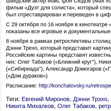
шведский актер Макс фон Сюдов (Max vo
фильм «Дуэт для солиста», который спе
был отреставрирован и переведен в циф
С 29 октября по 16 ноября в кинотеатре
показаны все игровые и документальные
8 ноября в рамках ретроспективы столиц
Дэнни Трехо, который представит картин
Российские картины представят известн
них: Олег Табаков («Ближний круг"), Ник
(«Сибириада"), Александр Домогаров («
(«Дом дураков»)
Расписание:
http://konchalovsky.ru/retrosp
Теги:
Евгений Миронов
,
Дэнни Трэхо
,
Никита Михалков
,
Олег Табаков
,
ретр